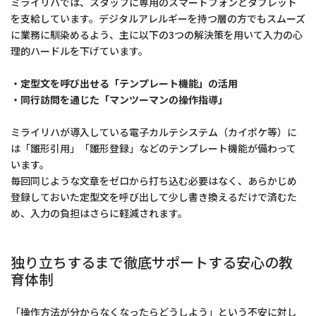
ミライリハでは、スタッフに専用のスマートフォンとタブレット
を支給しています。デジタルアレルギーを持つ層の方でもスムーズ
に業務に馴染めるよう、主に以下の3つの解決策を用いて入力の心
理的ハードルを下げています。
・定型文を呼び出せる「テンプレート機能」の活用
・同行訪問を通じた「マンツーマンの操作指導」
ミライリハが導入している電子カルテシステム（カイポケ等）に
は「雛形引用」「雛形登録」などのテンプレート機能が備わって
います。
毎回同じような文章をゼロから打ち込む必要はなく、あらかじめ
登録しておいた定型文を呼び出して少し書き換えるだけで済むた
め、入力の負担はさらに軽減されます。
独り立ちするまで徹底サポートする安心の教
育体制
「操作方法が分からなくなったらどうしよう」という不安に対し