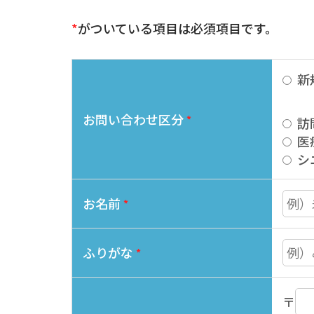
*
がついている項目は必須項目です。
新
お問い合わせ区分
*
訪
医
シ
お名前
*
ふりがな
*
〒