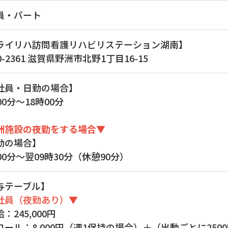
員・パート
​​​​​​【ミライリハ訪問看護リハビリステーション湖南】
0-2361 滋賀県野洲市北野1丁目16-15
社員・日勤の場合】
00分～18時00分
洲施設の夜勤をする場合▼
勤の場合】
00分～翌09時30分（休憩90分）
与テーブル】
社員（夜勤あり）▼
：245,000円
コール：8,000円（週1保持の場合）＋（出動ごとに250