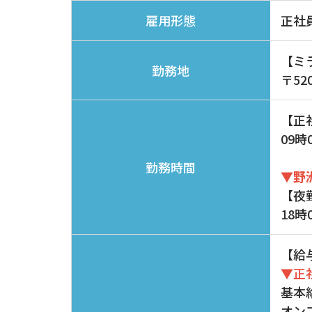
正社
雇用形態
​​​
勤務地
〒52
【正
09時
勤務時間
▼野
【夜
18時
【給
▼正
基本給
オン