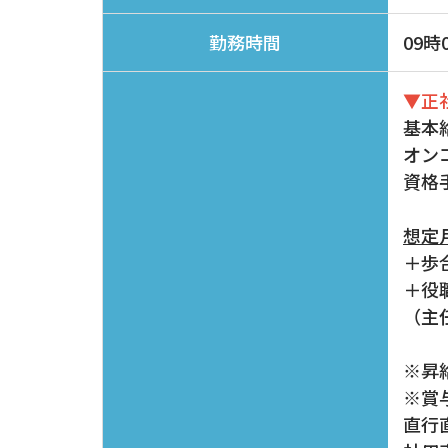
09時
勤務時間
▼正
基本給
オン
資格手
​​​​
＋歩
＋役職
（主
※昇
※賞
直行