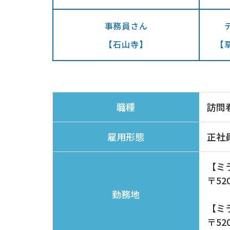
事務員さん
【草
【石山寺】​​​​​​​
訪問
職種
正社
雇用形態
【​​
〒52
勤務地
【ミ
〒52