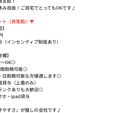
車支給！
休み自由！ご自宅でとってもOKです♪
ート（非常勤）▼
給】
0円
合（インセンティブ制度あり）
考欄】
1～OK◎
時間勤務可能◎
・日勤務可能な方優遇します◎
服貸与（上着のみ）
ランクありも大歓迎◎
​​・スマホ・ipad貸与
きやすさ』が推しの会社です♪