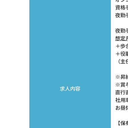
資格手
夜勤手
夜勤手
想定月
＋歩
＋役職
（主
※昇
※賞
求人内容
直行
社用
お昼
【保