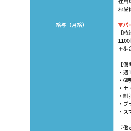
社用
お昼
▼パ
給与（月給）
【時
110
＋歩
【備
・週
・6
・土
・制
・ブ
​​​​​
『働