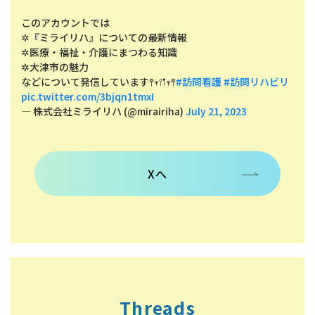
このアカウントでは
✲『ミライリハ』についての最新情報
✲医療・福祉・介護にまつわる知識
✲大津市の魅力
などについて発信しています𖤣𖥧𖥣𖡡𖥧𖤣
#訪問看護
#訪問リハビリ
pic.twitter.com/3bjqn1tmxI
— 株式会社ミライリハ (@mirairiha)
July 21, 2023
Xへ
Threads