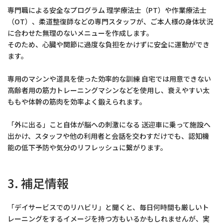
専門職による安全なプログラム 理学療法士（PT）や作業療法士
（OT）、柔道整復師などの専門スタッフが、ご本人様の身体状況
に合わせた無理のないメニューを作成します。
そのため、心臓や関節に過度な負担をかけずに安全に運動ができ
ます。
専用のマシンや道具を使った効率的な訓練 自宅では用意できない
高齢者用の筋力トレーニングマシンなどを使用し、衰えやすい太
ももや体幹の筋肉を効率よく鍛えられます。
「外に出る」こと自体が脳への刺激になる 送迎車に乗って施設へ
出かけ、スタッフや他の利用者と会話を交わすだけでも、認知機
能の低下予防や気分のリフレッシュに繋がります。
3. 補足情報
「デイサービスでのリハビリ」と聞くと、毎日何時間も厳しいト
レーニングをするイメージを持つ方もいるかもしれませんが、実