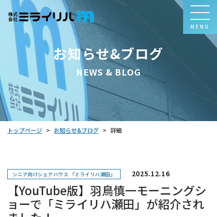
MENU
お知らせ&ブログ
NEWS & BLOG
お知らせ&ブログ
トップページ
詳細
>
>
2025.12.16
シニア向けシェアハウス 『ミライリハ瀬田』
【YouTube版】羽鳥慎一モーニングシ
ョーで「ミライリハ瀬田」が紹介され